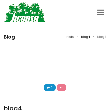
Inicio
Blog
Inicio
»
blog4
»
blog4
Servicios
Trabajos Realizados
Nosotros
0
Contacto
blog4