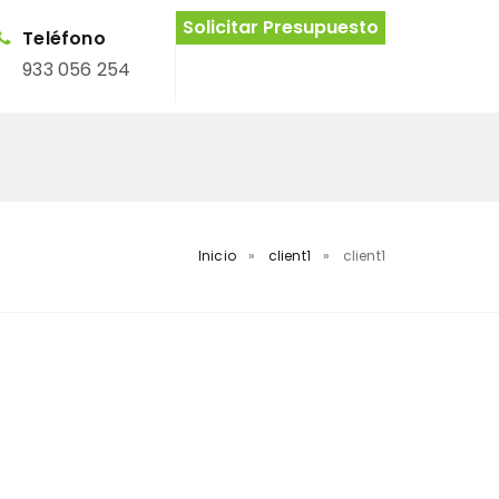
Solicitar Presupuesto
Teléfono
933 056 254
Inicio
»
client1
»
client1