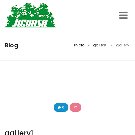
Inicio
Blog
Inicio
»
gallery1
»
gallery1
Servicios
Trabajos Realizados
Nosotros
0
Contacto
gallery1