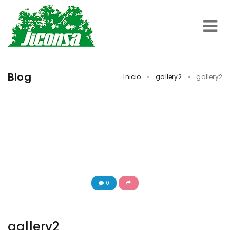
Inicio
Blog
Inicio
»
gallery2
»
gallery2
Servicios
Trabajos Realizados
Nosotros
0
Contacto
gallery2