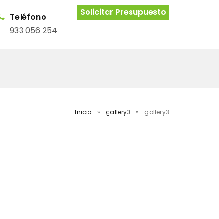
Solicitar Presupuesto
Teléfono
933 056 254
Inicio
»
gallery3
»
gallery3