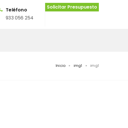
Solicitar Presupuesto
Teléfono
933 056 254
Inicio
»
img1
»
img1