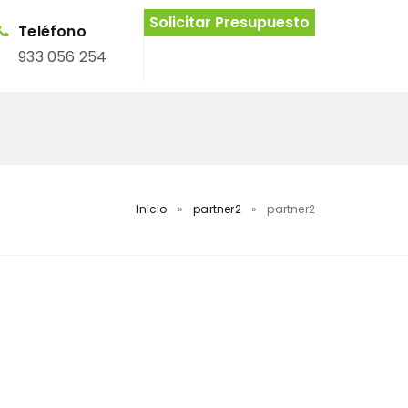
Solicitar Presupuesto
Teléfono
933 056 254
Inicio
»
partner2
»
partner2