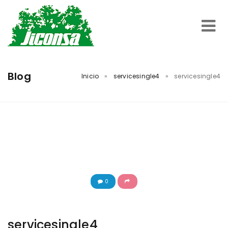
Inicio
Blog
Inicio
»
servicesingle4
»
servicesingle4
Servicios
Trabajos Realizados
Nosotros
0
Contacto
servicesingle4