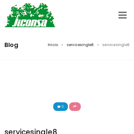
Inicio
Blog
Inicio
»
servicesingle8
»
servicesingle8
Servicios
Trabajos Realizados
Nosotros
0
Contacto
servicesingle8