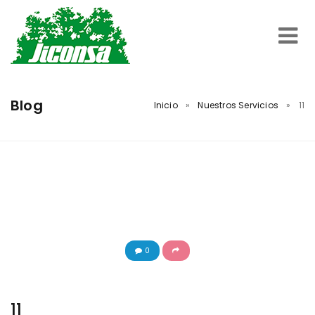
Inicio
Blog
Inicio
»
Nuestros Servicios
»
11
Servicios
Trabajos Realizados
Nosotros
0
Contacto
11