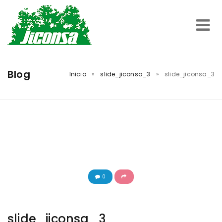
Inicio
Blog
Inicio
»
slide_jiconsa_3
»
slide_jiconsa_3
Servicios
Trabajos Realizados
Nosotros
0
Contacto
slide_jiconsa_3