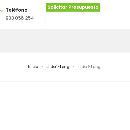
Solicitar Presupuesto
Teléfono
933 056 254
Inicio
»
slider1-1.png
»
slider1-1.png