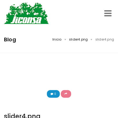
Inicio
Blog
Inicio
»
slider4.png
»
slider4.png
Servicios
Trabajos Realizados
Nosotros
0
Contacto
slider4.png