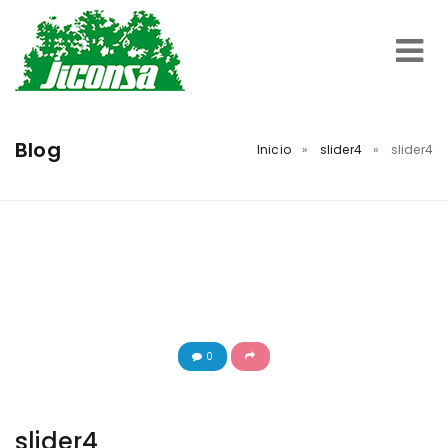
Inicio
Blog
Inicio
»
slider4
»
slider4
Servicios
Trabajos Realizados
Nosotros
0
Contacto
slider4