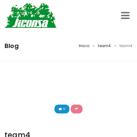
Inicio
Blog
Inicio
»
team4
»
team4
Servicios
Trabajos Realizados
Nosotros
0
Contacto
team4