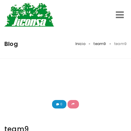
Inicio
Blog
Inicio
»
team9
»
team9
Servicios
Trabajos Realizados
Nosotros
0
Contacto
team9